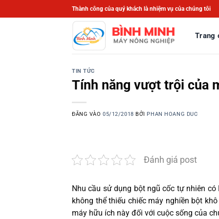
Bỏ
Thành công của quý khách là nhiệm vụ của chúng tôi
qua
nội
Trang 
dung
TIN TỨC
Tính năng vượt trội của 
ĐĂNG VÀO
05/12/2018
BỞI
PHAN HOANG DUC
Đánh giá post
Nhu cầu sử dụng bột ngũ cốc tự nhiên có l
không thể thiếu chiếc máy nghiền bột khô
máy hữu ích này đối với cuộc sống của ch