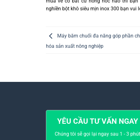
mua về có bất cứ hỏng hóc nào thì bạn 
nghiền bột khô siêu mịn inox 300 bạn vui
Máy băm chuối đa năng góp phần c
hóa sản xuất nông nghiệp
YÊU CẦU TƯ VẤN NGAY
Chúng tôi sẽ gọi lại ngay sau 1 - 3 phú