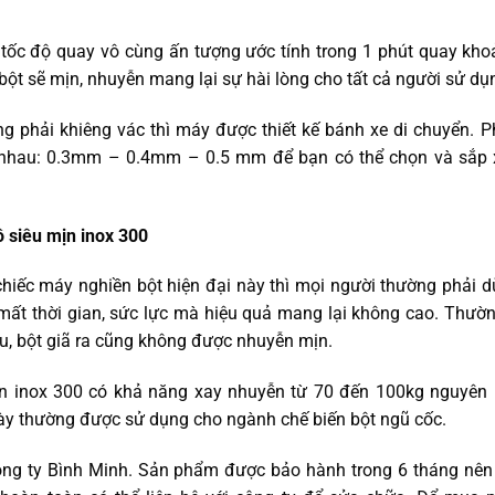
 tốc độ quay vô cùng ấn tượng ước tính trong 1 phút quay kh
ột sẽ mịn, nhuyễn mang lại sự hài lòng cho tất cả người sử dụ
g phải khiêng vác thì máy được thiết kế bánh xe di chuyển. 
c nhau: 0.3mm – 0.4mm – 0.5 mm để bạn có thể chọn và sắp 
ô siêu mịn inox 300
chiếc máy nghiền bột hiện đại này thì mọi người thường phải 
ã mất thời gian, sức lực mà hiệu quả mang lại không cao. Thườ
ệu, bột giã ra cũng không được nhuyễn mịn.
ịn inox 300 có khả năng xay nhuyễn từ 70 đến 100kg nguyên 
ày thường được sử dụng cho ngành chế biến bột ngũ cốc.
ông ty Bình Minh. Sản phẩm được bảo hành trong 6 tháng nên