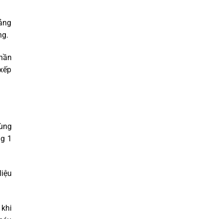
oảng
ng.
Phần
xếp
dùng
ng 1
liệu
 khi