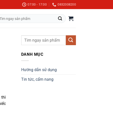
07:00 - 17:00
0832008200
m
m:
DANH MỤC
Hướng dẫn sử dụng
Tin tức, cẩm nang
 thì
hiếc