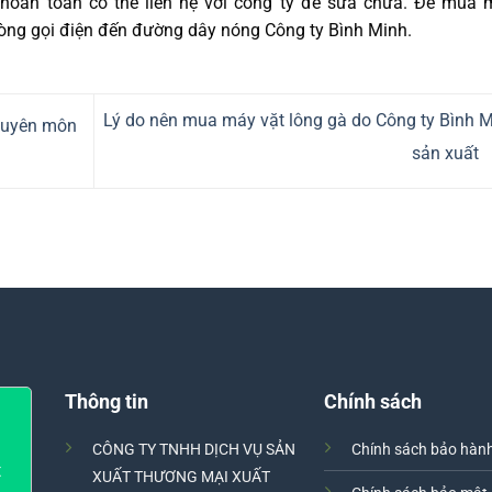
hoàn toàn có thể liên hệ với công ty để sửa chữa. Để mua 
 lòng gọi điện đến đường dây nóng Công ty Bình Minh.
Lý do nên mua máy vặt lông gà do Công ty Bình 
huyên môn
sản xuất
Thông tin
Chính sách
CÔNG TY TNHH DỊCH VỤ SẢN
Chính sách bảo hàn
t
XUẤT THƯƠNG MẠI XUẤT