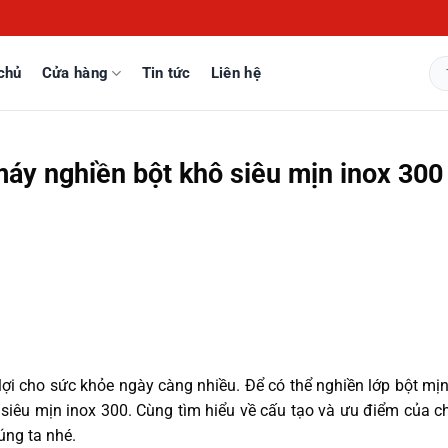
chủ
Cửa hàng
Tin tức
Liên hệ
Tì
kiế
máy nghiền bột khô siêu mịn inox 300
ợi cho sức khỏe ngày càng nhiều. Để có thể nghiền lớp bột mịn
 siêu mịn inox 300. Cùng tìm hiểu về cấu tạo và ưu điểm của c
úng ta nhé.