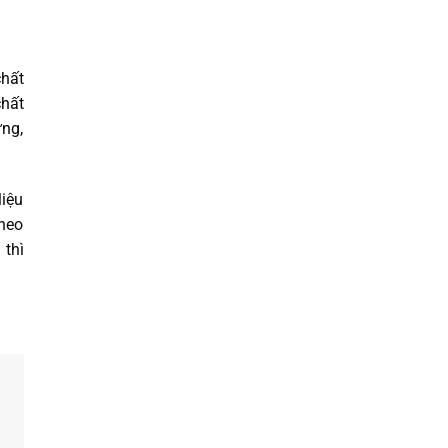
chất
chất
ừng,
liệu
theo
 thì