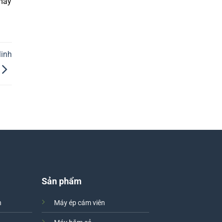
máy
Minh
Sản phẩm
h
Máy ép cám viên