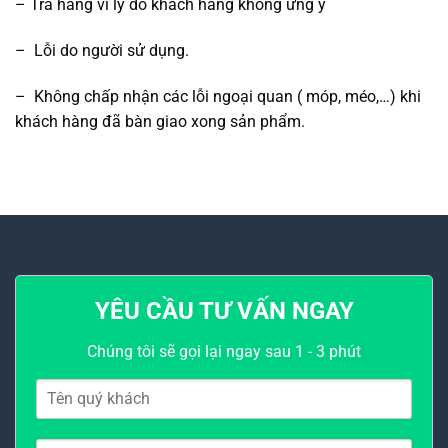
– Trả hàng vì lý do khách hàng không ưng ý
– Lỗi do người sử dụng.
– Không chấp nhận các lỗi ngoại quan ( móp, méo,…) khi
khách hàng đã bàn giao xong sản phẩm.
YÊU CẦU TƯ VẤN NGAY
Chúng tôi sẽ gọi lại ngay sau 1 - 3 phút