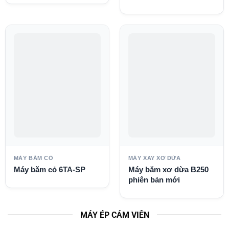
MÁY BĂM CỎ
MÁY XAY XƠ DỪA
Máy băm cỏ 6TA-SP
Máy băm xơ dừa B250
phiên bản mới
MÁY ÉP CÁM VIÊN