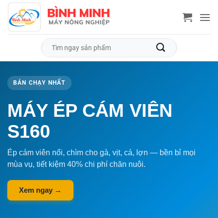
Bỏ
qua
nội
dung
Tìm
kiếm:
BÁN CHẠY NHẤT
MÁY ÉP CÁM VIÊN
S160
Ép cám viên nổi, chìm cho gà, vịt, cá, lợn — bền bỉ mọi
mùa vụ, tiết kiệm 40% chi phí chăn nuôi.
Xem ngay →