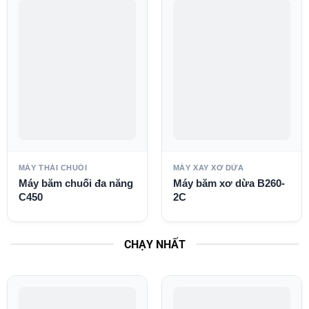
MÁY THÁI CHUỐI
MÁY XAY XƠ DỪA
Máy băm chuối đa năng
Máy băm xơ dừa B260-
C450
2C
CHẠY NHẤT