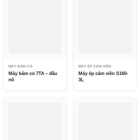
MÁY BĂM CỎ
MÁY ÉP CÁM VIÊN
Máy băm cỏ 7TA – đầu
Máy ép cám viên S160-
nổ
3L