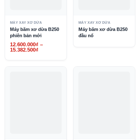
MÁY XAY XƠ DỪA
MÁY XAY XƠ DỪA
Máy băm xơ dừa B250
Máy băm xơ dừa B250
phiên bản mới
đầu nổ
12.600.000
₫
–
Khoảng
15.382.500
₫
giá:
từ
12.600.000₫
đến
15.382.500₫