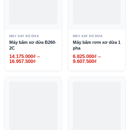
MÁY XAY XƠ DỪA
MÁY XAY XƠ DỪA
Máy băm xơ dừa B260-
Máy băm rơm xơ dừa 1
2C
pha
14.175.000
₫
–
6.825.000
₫
–
Khoảng
Khoảng
16.957.500
₫
9.607.500
₫
giá:
giá:
từ
từ
14.175.000₫
6.825.000₫
đến
đến
16.957.500₫
9.607.500₫