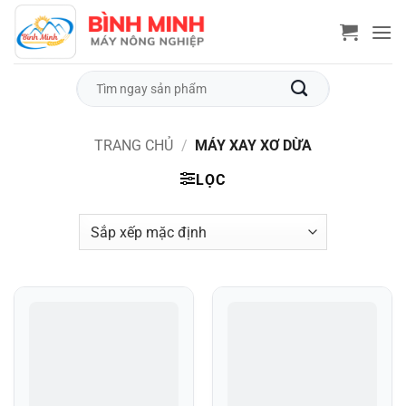
Bỏ
qua
nội
dung
Tìm
kiếm:
TRANG CHỦ
/
MÁY XAY XƠ DỪA
LỌC