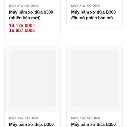
MÁY XAY XƠ DỪA
MÁY XAY XƠ DỪA
Máy băm xơ dừa b300
Máy băm xơ dừa B300
(phiên bản mới)
đầu nổ phiên bản mới
14.175.000
₫
–
Khoảng
16.957.500
₫
giá:
từ
14.175.000₫
đến
16.957.500₫
MÁY XAY XƠ DỪA
MÁY XAY XƠ DỪA
Máy băm xơ dừa B350
Máy băm xơ dừa B350