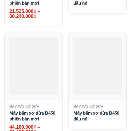
phiên bản mới
đầu nổ
21.525.000
₫
–
Khoảng
30.240.000
₫
giá:
từ
21.525.000₫
đến
30.240.000₫
MÁY XAY XƠ DỪA
MÁY XAY XƠ DỪA
Máy băm xơ dừa B450
Máy băm xơ dừa B450
phiên bản mới
đầu nổ
44.100.000
₫
–