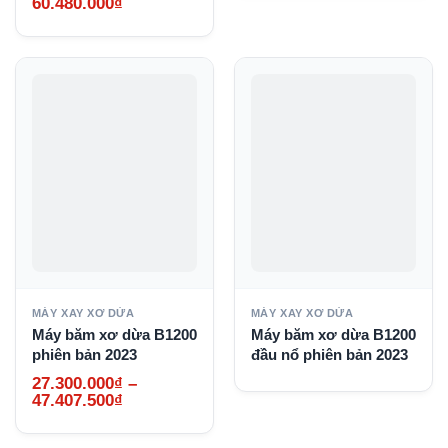
Khoảng
60.480.000
₫
giá:
từ
44.100.000₫
đến
60.480.000₫
MÁY XAY XƠ DỪA
MÁY XAY XƠ DỪA
Máy băm xơ dừa B1200
Máy băm xơ dừa B1200
phiên bản 2023
đầu nổ phiên bản 2023
27.300.000
₫
–
Khoảng
47.407.500
₫
giá:
từ