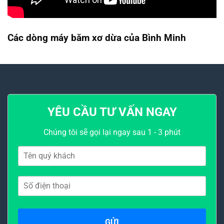
Các dòng máy băm xơ dừa của Bình Minh
YÊU CẦU TƯ VẤN NGAY
Chúng tôi sẽ gọi lại ngay sau 1 - 3 phút