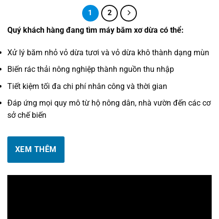
27.300.000₫
đến
1
2
47.407.500₫
Quý khách hàng đang tìm máy băm xơ dừa có thể:
Xử lý băm nhỏ vỏ dừa tươi và vỏ dừa khô thành dạng mùn
Biến rác thải nông nghiệp thành nguồn thu nhập
Tiết kiệm tối đa chi phí nhân công và thời gian
Đáp ứng mọi quy mô từ hộ nông dân, nhà vườn đến các cơ
sở chế biến
XEM THÊM