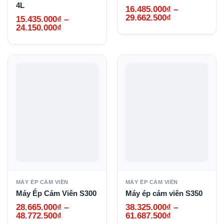
4L
16.485.000
₫
–
Khoảng
29.662.500
₫
15.435.000
₫
–
giá:
Khoảng
24.150.000
₫
từ
giá:
16.485.000₫
từ
đến
15.435.000₫
29.662.500₫
đến
24.150.000₫
MÁY ÉP CÁM VIÊN
MÁY ÉP CÁM VIÊN
Máy Ép Cám Viên S300
Máy ép cám viên S350
28.665.000
₫
–
38.325.000
₫
–
Khoảng
Khoảng
48.772.500
₫
61.687.500
₫
giá:
giá: