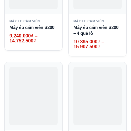
MÁY ÉP CÁM VIÊN
MÁY ÉP CÁM VIÊN
Máy ép cám viên S200
Máy ép cám viên S200
– 4 quả lô
9.240.000
₫
–
Khoảng
14.752.500
₫
10.395.000
₫
–
giá:
Khoảng
15.907.500
₫
từ
giá:
9.240.000₫
từ
đến
10.395.000₫
14.752.500₫
đến
15.907.500₫