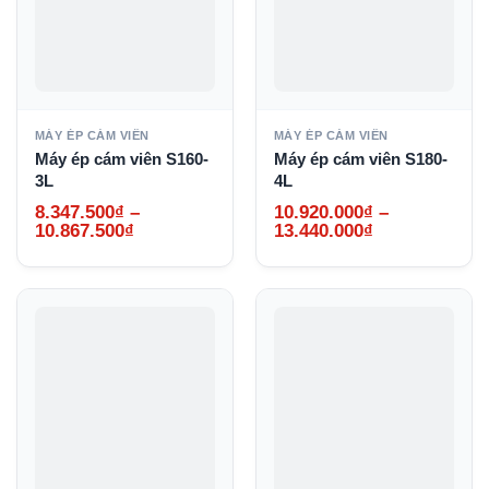
MÁY ÉP CÁM VIÊN
MÁY ÉP CÁM VIÊN
Máy ép cám viên S160-
Máy ép cám viên S180-
3L
4L
8.347.500
₫
–
10.920.000
₫
–
Khoảng
Khoảng
10.867.500
₫
13.440.000
₫
giá:
giá:
từ
từ
8.347.500₫
10.920.000₫
đến
đến
10.867.500₫
13.440.000₫