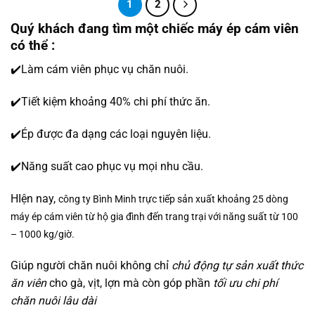
1
2
99.592.500₫
Quý khách đang tìm một chiếc máy ép cám viên
có thể :
✔️
Làm cám viên phục vụ chăn nuôi.
✔️
Tiết kiệm khoảng 40% chi phí thức ăn.
✔️
Ép được đa dạng các loại nguyên liệu.
✔️
Năng suất cao phục vụ mọi nhu cầu.
HIện nay,
công ty Bình Minh trực tiếp
sản xuất khoảng 25 dòng
máy ép cám viên từ hộ gia đình đến trang trại với năng suất từ 100
– 1000 kg/giờ.
Giúp người chăn nuôi không chỉ
chủ động tự sản xuất thức
ăn viên
cho gà, vịt, lợn mà còn góp phần
tối ưu chi phí
chăn nuôi lâu dài