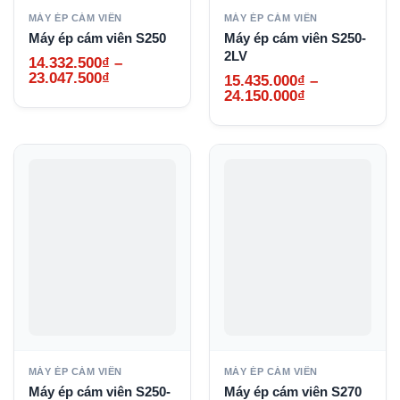
MÁY ÉP CÁM VIÊN
MÁY ÉP CÁM VIÊN
Máy ép cám viên S250
Máy ép cám viên S250-
2LV
14.332.500
₫
–
Khoảng
23.047.500
₫
15.435.000
₫
–
giá:
Khoảng
24.150.000
₫
từ
giá:
14.332.500₫
từ
đến
15.435.000₫
23.047.500₫
đến
24.150.000₫
MÁY ÉP CÁM VIÊN
MÁY ÉP CÁM VIÊN
Máy ép cám viên S250-
Máy ép cám viên S270