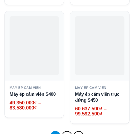
từ
từ
28.665.000₫
38.325.000₫
đến
đến
48.772.500₫
61.687.500₫
MÁY ÉP CÁM VIÊN
MÁY ÉP CÁM VIÊN
Máy ép cám viên S400
Máy ép cám viên trục
đứng S450
49.350.000
₫
–
Khoảng
83.580.000
₫
60.637.500
₫
–
giá:
Khoảng
99.592.500
₫
từ
giá:
49.350.000₫
từ
đến
60.637.500₫
83.580.000₫
đến