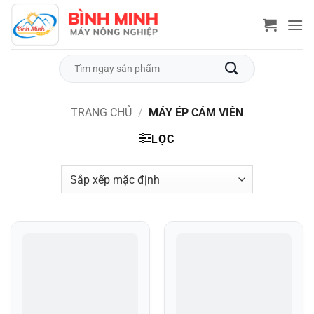
Bỏ
qua
nội
dung
Tìm
kiếm:
TRANG CHỦ
/
MÁY ÉP CÁM VIÊN
LỌC