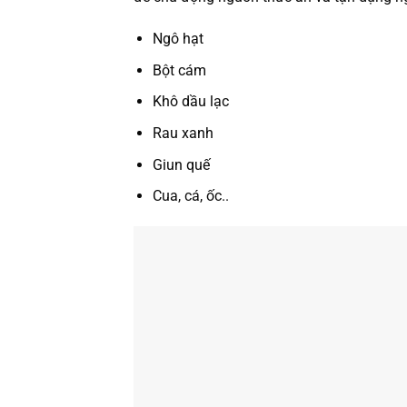
Ngô hạt
Bột cám
Khô dầu lạc
Rau xanh
Giun quế
Cua, cá, ốc..