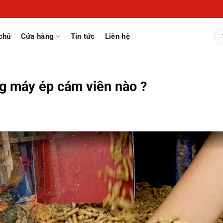
chủ
Cửa hàng
Tin tức
Liên hệ
Tì
kiế
g máy ép cám viên nào ?