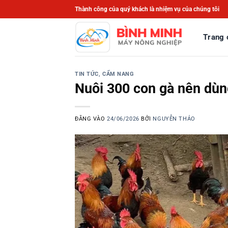
Bỏ
Thành công của quý khách là nhiệm vụ của chúng tôi
qua
nội
Trang 
dung
TIN TỨC, CẨM NANG
Nuôi 300 con gà nên dùn
ĐĂNG VÀO
24/06/2026
BỞI
NGUYỄN THẢO