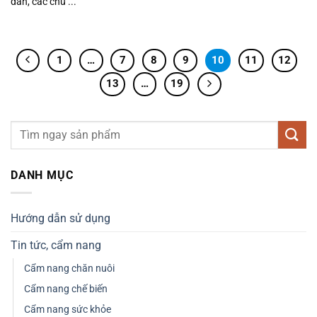
dân, các chủ ...
1
…
7
8
9
10
11
12
13
…
19
DANH MỤC
Hướng dẫn sử dụng
Tin tức, cẩm nang
Cẩm nang chăn nuôi
Cẩm nang chế biến
Cẩm nang sức khỏe