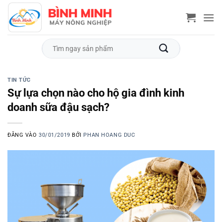
Bỏ
qua
nội
dung
Tìm
kiếm:
TIN TỨC
Sự lựa chọn nào cho hộ gia đình kinh
doanh sữa đậu sạch?
ĐĂNG VÀO
30/01/2019
BỞI
PHAN HOANG DUC