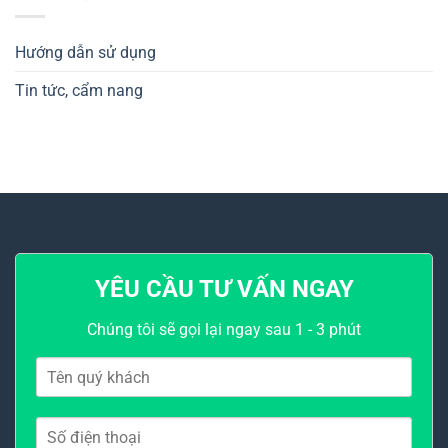
Hướng dẫn sử dụng
Tin tức, cẩm nang
YÊU CẦU TƯ VẤN NGAY
Chúng tôi sẽ gọi lại ngay sau 1 - 3 phút