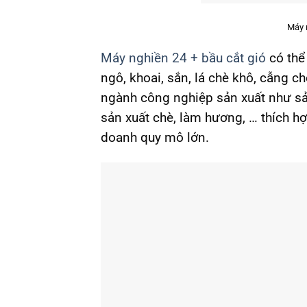
Máy n
Máy nghiền
24 + bầu cắt gió
có thể
ngô, khoai, sắn, lá chè khô, cẫng c
ngành công nghiệp sản xuất như sản
sản xuất chè, làm hương, … thích h
doanh quy mô lớn.