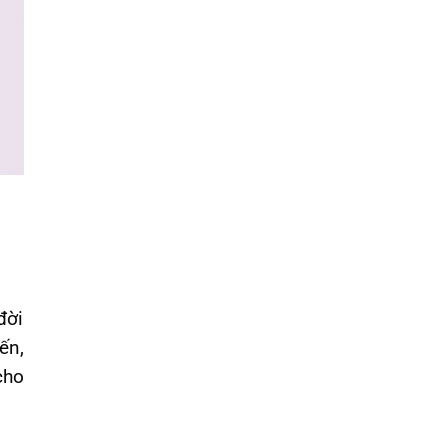
đời
ến,
cho