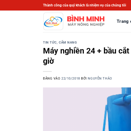
Bỏ
Thành công của quý khách là nhiệm vụ của chúng tôi
qua
nội
Trang 
dung
TIN TỨC, CẨM NANG
Máy nghiền 24 + bầu cắt
giờ
ĐĂNG VÀO
22/10/2018
BỞI
NGUYỄN THẢO