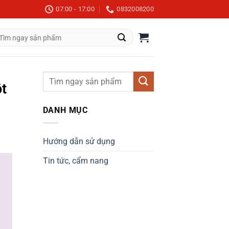
07:00 - 17:00
0832008200
m
m:
ột
DANH MỤC
Hướng dẫn sử dụng
Tin tức, cẩm nang