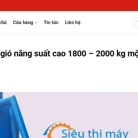
chủ
Cửa hàng
Tin tức
Liên hệ
Tì
kiế
 gió năng suất cao 1800 – 2000 kg m