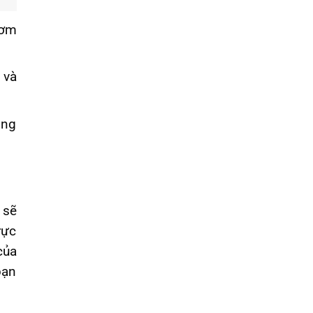
hơm
 và
ông
 sẽ
rực
của
bạn