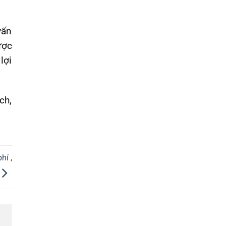
vấn
ược
lợi
ch,
hí ,