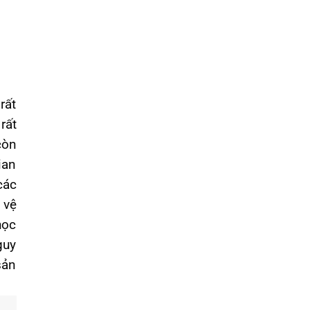
rất
rất
còn
ian
các
 vệ
học
guy
sản