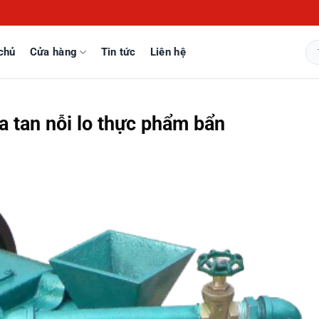
chủ
Cửa hàng
Tin tức
Liên hệ
Tì
kiế
 tan nỗi lo thực phẩm bẩn