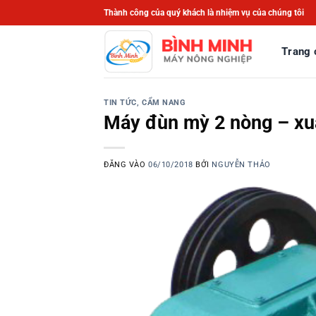
Bỏ
Thành công của quý khách là nhiệm vụ của chúng tôi
qua
nội
Trang 
dung
TIN TỨC, CẨM NANG
Máy đùn mỳ 2 nòng – xua
ĐĂNG VÀO
06/10/2018
BỞI
NGUYỄN THẢO