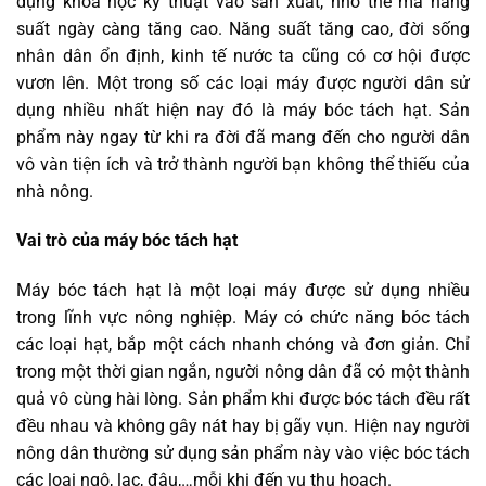
dụng khoa học kỹ thuật vào sản xuất, nhờ thế mà năng
suất ngày càng tăng cao. Năng suất tăng cao, đời sống
nhân dân ổn định, kinh tế nước ta cũng có cơ hội được
vươn lên. Một trong số các loại máy được người dân sử
dụng nhiều nhất hiện nay đó là máy bóc tách hạt. Sản
phẩm này ngay từ khi ra đời đã mang đến cho người dân
vô vàn tiện ích và trở thành người bạn không thể thiếu của
nhà nông.
Vai trò của máy bóc tách hạt
Máy bóc tách hạt là một loại máy được sử dụng nhiều
trong lĩnh vực nông nghiệp. Máy có chức năng bóc tách
các loại hạt, bắp một cách nhanh chóng và đơn giản. Chỉ
trong một thời gian ngắn, người nông dân đã có một thành
quả vô cùng hài lòng. Sản phẩm khi được bóc tách đều rất
đều nhau và không gây nát hay bị gãy vụn. Hiện nay người
nông dân thường sử dụng sản phẩm này vào việc bóc tách
các loại ngô, lạc, đậu,…mỗi khi đến vụ thu hoạch.