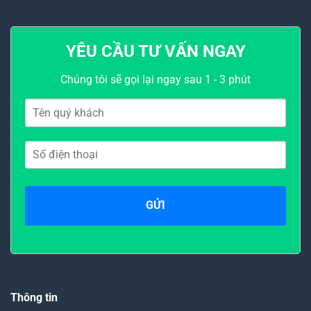
71.820.000₫
101.860.500
YÊU CẦU TƯ VẤN NGAY
Chúng tôi sẽ gọi lại ngay sau 1 - 3 phút
Thông tin