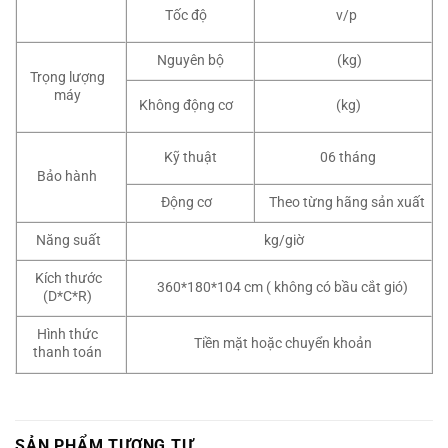
Tốc độ
v/p
Nguyên bộ
(kg)
Trọng lượng
máy
Không động cơ
(kg)
Kỹ thuật
06 tháng
Bảo hành
Động cơ
Theo từng hãng sản xuất
Năng suất
kg/giờ
Kích thước
360*180*104 cm ( không có bầu cắt gió)
(D*C*R)
Hình thức
Tiền mặt hoặc chuyển khoản
thanh toán
SẢN PHẨM TƯƠNG TỰ