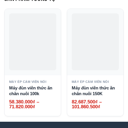
MÁY ÉP CÁM VIÊN NỔI
MÁY ÉP CÁM VIÊN NỔI
Máy đùn viên thức ăn
Máy đùn viên thức ăn
chăn nuôi 100k
chăn nuôi 150K
58.380.000
₫
–
82.687.500
₫
–
Khoảng
Khoảng
71.820.000
₫
101.860.500
₫
giá:
giá:
từ
từ
58.380.000₫
82.687.500₫
đến
đến