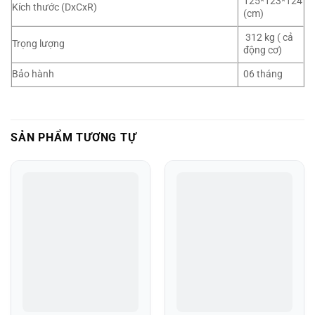
125*123*124
Kích thước (DxCxR)
(cm)
312 kg ( cả
Trọng lượng
động cơ)
Bảo hành
06 tháng
SẢN PHẨM TƯƠNG TỰ