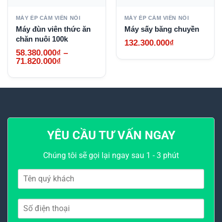
MÁY ÉP CÁM VIÊN NỔI
MÁY ÉP CÁM VIÊN NỔI
Máy đùn viên thức ăn
Máy sấy băng chuyền
chăn nuôi 100k
132.300.000
₫
58.380.000
₫
–
Khoảng
71.820.000
₫
giá:
từ
58.380.000₫
đến
71.820.000₫
YÊU CẦU TƯ VẤN NGAY
Chúng tôi sẽ gọi lại ngay sau 1 - 3 phút