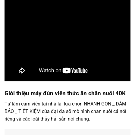
Giới thiệu máy đùn viên thức ăn chăn nuôi 40K
Tự làm cám viên tại nhà là lựa chọn NHANH GỌN _ ĐẢM
BẢO _ TIÊT KIỆM của đại đa số mô hình chăn nuôi cá nói
riêng và các loài thủy hải sản nói chung.