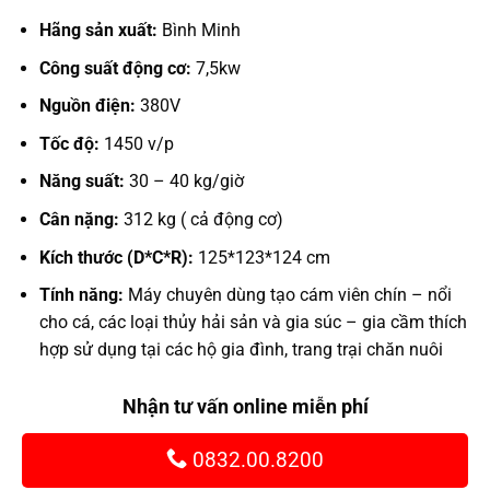
giá:
Hãng sản xuất:
Bình Minh
từ
46.200.000
Công suất động cơ:
7,5kw
đến
Nguồn điện:
380V
54.915.000
Tốc độ:
1450 v/p
Năng suất:
30 – 40 kg/giờ
Cân nặng:
312 kg ( cả động cơ)
Kích thước (D*C*R):
125*123*124 cm
Tính năng:
Máy chuyên dùng tạo cám viên chín – nổi
cho cá, các loại thủy hải sản và gia súc – gia cầm thích
hợp sử dụng tại các hộ gia đình, trang trại chăn nuôi
Nhận tư vấn online miễn phí
0832.00.8200