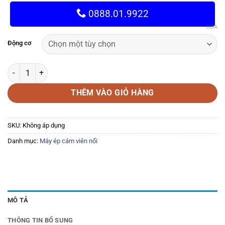
0888.01.9922
XÓA
Động cơ
Máy đùn viên thức ăn chăn nuôi 40K động cơ số lượng
THÊM VÀO GIỎ HÀNG
SKU:
Không áp dụng
Danh mục:
Máy ép cám viên nổi
MÔ TẢ
THÔNG TIN BỔ SUNG