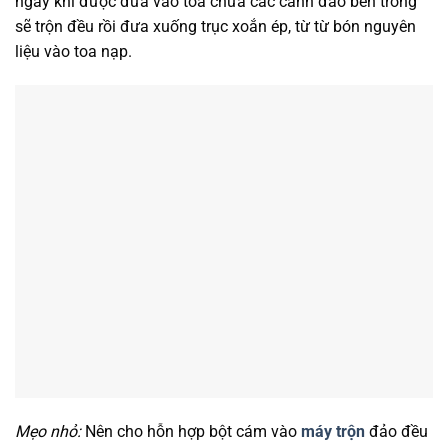
ngay khi được đưa vào toa chứa các cánh đảo bên trong
sẽ trộn đều rồi đưa xuống trục xoắn ép, từ từ bón nguyên
liệu vào toa nạp.
Mẹo nhỏ:
Nên cho hỗn hợp bột cám vào
máy trộn
đảo đều