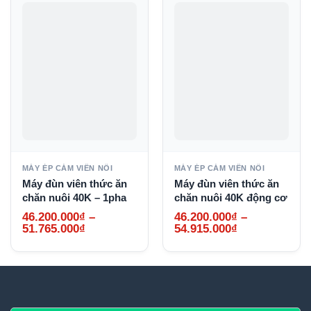
MÁY ÉP CÁM VIÊN NỔI
MÁY ÉP CÁM VIÊN NỔI
Máy đùn viên thức ăn
Máy đùn viên thức ăn
chăn nuôi 40K – 1pha
chăn nuôi 40K động cơ
46.200.000
₫
–
46.200.000
₫
–
Khoảng
Khoảng
51.765.000
₫
54.915.000
₫
giá:
giá:
từ
từ
46.200.000₫
46.200.000₫
đến
đến
51.765.000₫
54.915.000₫