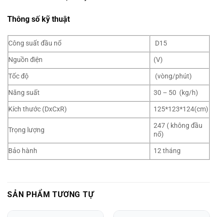
Thông số kỹ thuật
Công suất đầu nổ
D15
Nguồn điện
(V)
Tốc độ
(vòng/phút)
Năng suất
30 – 50 (kg/h)
Kích thước (DxCxR)
125*123*124(cm)
247 ( không đầu
Trọng lượng
nổ)
Bảo hành
12 tháng
SẢN PHẨM TƯƠNG TỰ