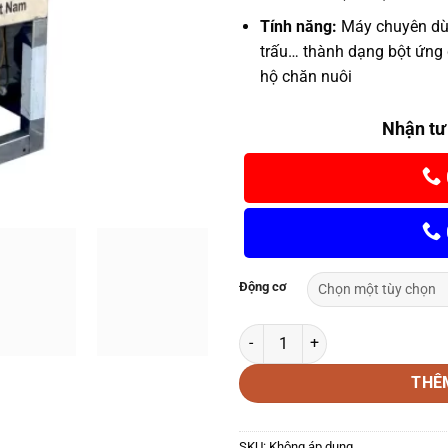
Tính năng:
Máy chuyên dùng
trấu… thành dạng bột ứng 
hộ chăn nuôi
Nhận tư
Động cơ
Máy nghiền thức ăn chăn nuôi Bi
THÊ
SKU:
Không áp dụng