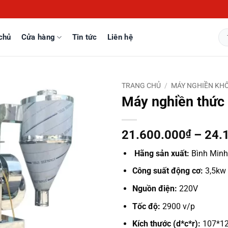
chủ
Cửa hàng
Tin tức
Liên hệ
Tì
kiế
TRANG CHỦ
/
MÁY NGHIỀN KH
Máy nghiền thức 
21.600.000
₫
–
24.
Hãng sản xuất:
Bình Minh
Công suất động cơ:
3,5kw
Nguồn điện:
220V
Tốc độ:
2900 v/p
Kích thước (d*c*r):
107*1