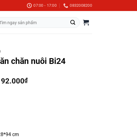
07:00 - 17:00
0832008200
m
m:
Ô
ăn chăn nuôi Bi24
Khoảng
192.000
₫
giá:
từ
21.600.000₫
đến
24.192.000₫
28*94 cm