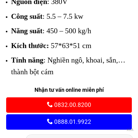
Nguồn điện
: 380V
từ
4.935.000₫
Công suất
: 5.5 – 7.5 kw
đến
13.965.000₫
Năng suất
: 450 – 500 kg/h
Kích thước:
57*63*51 cm
Tính năng
: Nghiền ngô, khoai, sắn,…
thành bột cám
Nhận tư vấn online miễn phí
0832.00.8200
0888.01.9922
XÓA