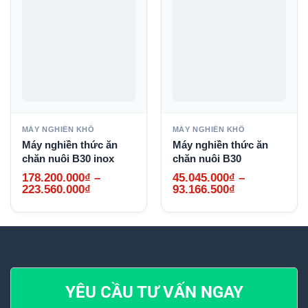
MÁY NGHIỀN KHÔ
MÁY NGHIỀN KHÔ
Máy nghiền thức ăn
Máy nghiền thức ăn
chăn nuôi B30 inox
chăn nuôi B30
178.200.000
₫
–
45.045.000
₫
–
Khoảng
Khoảng
223.560.000
₫
93.166.500
₫
giá:
giá:
từ
từ
178.200.000₫
45.045.000₫
đến
đến
223.560.000₫
93.166.500₫
YÊU CẦU TƯ VẤN NGAY