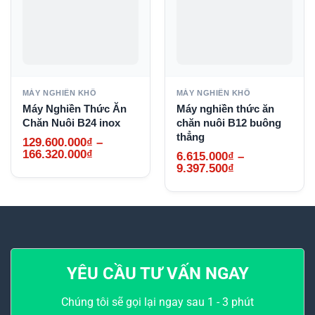
MÁY NGHIỀN KHÔ
MÁY NGHIỀN KHÔ
Máy Nghiền Thức Ăn
Máy nghiền thức ăn
Chăn Nuôi B24 inox
chăn nuôi B12 buông
thẳng
129.600.000
₫
–
Khoảng
166.320.000
₫
6.615.000
₫
–
giá:
Khoảng
9.397.500
₫
từ
giá:
129.600.000₫
từ
đến
6.615.000₫
166.320.000₫
đến
9.397.500₫
YÊU CẦU TƯ VẤN NGAY
Chúng tôi sẽ gọi lại ngay sau 1 - 3 phút