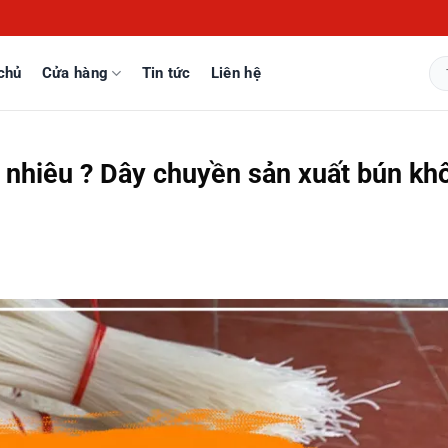
chủ
Cửa hàng
Tin tức
Liên hệ
Tì
kiế
 nhiêu ? Dây chuyền sản xuất bún kh