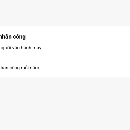
 nhân công
2 người vận hành máy
í nhân công mỗi năm