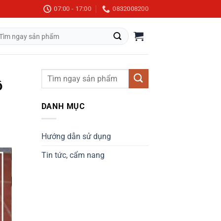
07:00 - 17:00
0832008200
m
m:
ô
DANH MỤC
Hướng dẫn sử dụng
Tin tức, cẩm nang