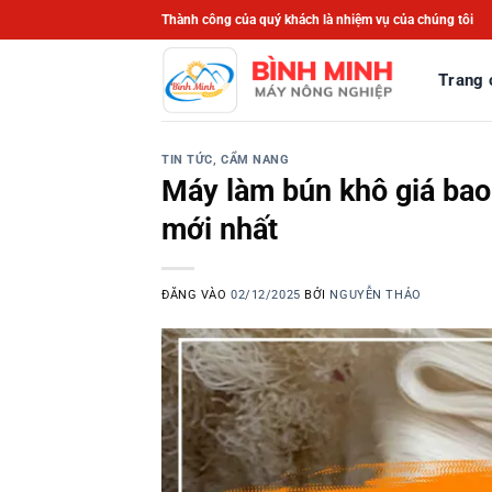
Bỏ
Thành công của quý khách là nhiệm vụ của chúng tôi
qua
nội
Trang 
dung
TIN TỨC, CẨM NANG
Máy làm bún khô giá bao
mới nhất
ĐĂNG VÀO
02/12/2025
BỞI
NGUYỄN THẢO