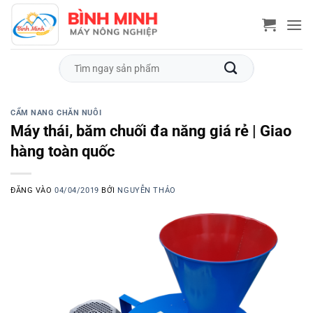
Bỏ
qua
nội
dung
Tìm
kiếm:
CẨM NANG CHĂN NUÔI
Máy thái, băm chuối đa năng giá rẻ | Giao
hàng toàn quốc
ĐĂNG VÀO
04/04/2019
BỞI
NGUYỄN THẢO