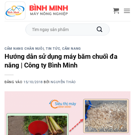
Bỏ
qua
nội
dung
Tìm
kiếm:
CẨM NANG CHĂN NUÔI
,
TIN TỨC, CẨM NANG
Hướng dẫn sử dụng máy băm chuối đa
năng | Công ty Bình Minh
ĐĂNG VÀO
15/10/2018
BỞI
NGUYỄN THẢO