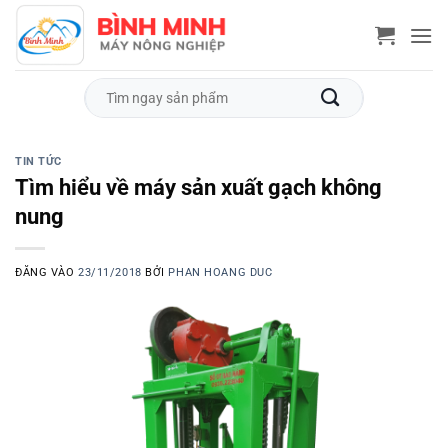
Bỏ
qua
nội
dung
Tìm
kiếm:
TIN TỨC
Tìm hiểu về máy sản xuất gạch không
nung
ĐĂNG VÀO
23/11/2018
BỞI
PHAN HOANG DUC