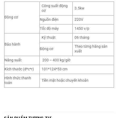
Công suất động
3.5kw
cơ
Động cơ
Nguồn điện
220V
Tốc độ máy
1450 v/p
Kỹ thuật
06 tháng
Bảo hành
Theo từng hãng sản
Động cơ
xuất
Năng suất
200 – 400 kg/giờ
Kích thước (d*c*r)
101*124*53 cm
Hình thức thanh
Tiền mặt hoặc chuyển khoản
toán