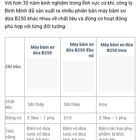
Với hơn 30 năm kinh nghiệm trong lĩnh vực cơ khí, công ty
Bình Mính đã sản xuất ra nhiều phiên bản máy băm xơ
dừa B250 khác nhau về chất liệu và động cơ hoạt động
phù hợp với từng đối tưởng:
Máy băm xơ
Máy băm xơ dừa
Máy băm xơ
dừa B250 đầu
B250 inox
dừa B250
nổ
Chỉ tiêu
Chất
Sắt thép
Sắt thép
Inox
liệu
Động cơ
3.5kw – 1 pha
D10
3.5kw – 1 pha
Băm vỏ dừa
Băm vỏ dừa
Băm các loại phụ
Tính
tươi, vỏ dừa
tươi, vỏ dừa
phẩm: lá khô,
năng
khô, bã mía
khô, bã mía
dược liệu