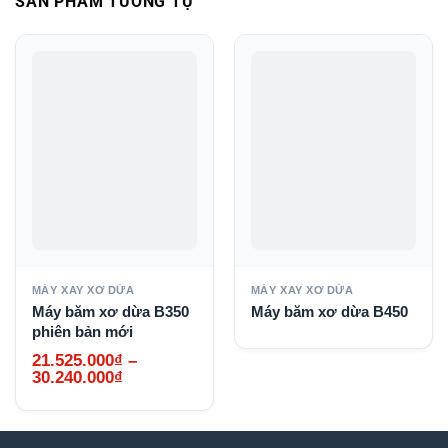
SẢN PHẨM TƯƠNG TỰ
MÁY XAY XƠ DỪA
MÁY XAY XƠ DỪA
Máy băm xơ dừa B350
Máy băm xơ dừa B450
phiên bản mới
21.525.000
₫
–
Khoảng
30.240.000
₫
giá:
từ
21.525.000₫
đến