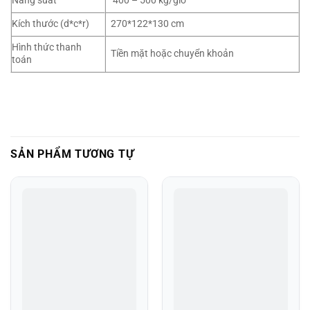
Năng suất
400 – 500 kg/giờ
Kích thước (d*c*r)
270*122*130 cm
Hình thức thanh
Tiền mặt hoặc chuyển khoản
toán
SẢN PHẨM TƯƠNG TỰ