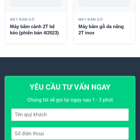
MÁY BĂM GỖ
MÁY BĂM GỖ
Máy băm cành 2T bệ
Máy băm gỗ đa năng
kéo (phiên bản 4/2023)
2T inox
YÊU CẦU TƯ VẤN NGAY
Chúng tôi sẽ gọi lại ngay sau 1 - 3 phút