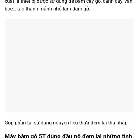
xuất là thiết bị được sử dụng để băm cây gỗ, cành cây, ván
bóc… tạo thành mảnh nhỏ làm dăm gỗ.
Góp phần tái sử dụng nguyên liệu thừa đem lại thu nhập.
Máy băm gỗ 5T dùng đầu nổ đem lại những tính