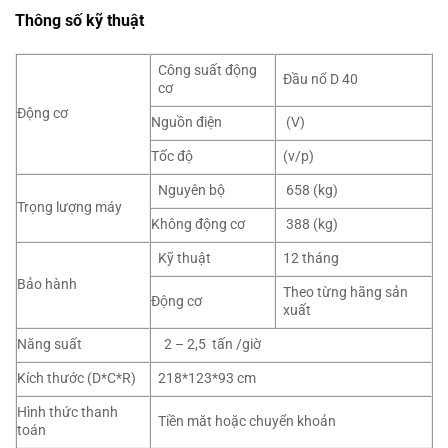
Thông số kỹ thuật
Công suất động
Đầu nổ D 40
cơ
Động cơ
Nguồn điện
(V)
Tốc độ
(v/p)
Nguyên bộ
658 (kg)
Trọng lượng máy
Không động cơ
388 (kg)
Kỹ thuật
12 tháng
Bảo hành
Theo từng hãng sản
Động cơ
xuất
Năng suất
2 – 2,5 tấn /giờ
Kích thước (D*C*R)
218*123*93 cm
Hình thức thanh
Tiền măt hoặc chuyển khoản
toán