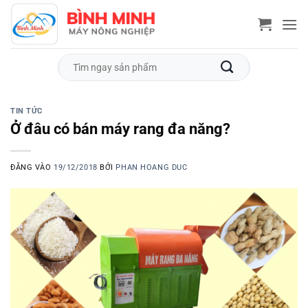
Bỏ
qua
nội
dung
Tìm
kiếm:
TIN TỨC
Ở đâu có bán máy rang đa năng?
ĐĂNG VÀO
19/12/2018
BỞI
PHAN HOANG DUC