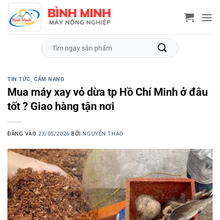
Bỏ
qua
nội
dung
Tìm
kiếm:
TIN TỨC, CẨM NANG
Mua máy xay vỏ dừa tp Hồ Chí Minh ở đâu
tốt ? Giao hàng tận nơi
ĐĂNG VÀO
23/05/2026
BỞI
NGUYỄN THẢO