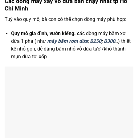
Các dòng máy xay vỏ dừa bán chạy nhất tp Hồ
Chí Minh
Tuỳ vào quy mô, bà con có thể chọn dòng máy phù hợp:
Quy mô gia đình, vườn kiểng: c
ác dòng máy băm xơ
dừa 1 pha ( như
máy băm rơm dừa
;
B250
;
B300
.
.) thiết
kế nhỏ gọn, dễ dàng băm nhỏ vỏ dừa tươi/khô thành
mụn dừa tơi xốp