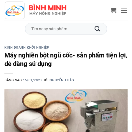
Bỏ
qua
nội
dung
Tìm
kiếm:
KINH DOANH KHỞI NGHIỆP
Máy nghiền bột ngũ cốc- sản phẩm tiện lợi,
dễ dàng sử dụng
ĐĂNG VÀO
15/01/2023
BỞI
NGUYỄN THẢO