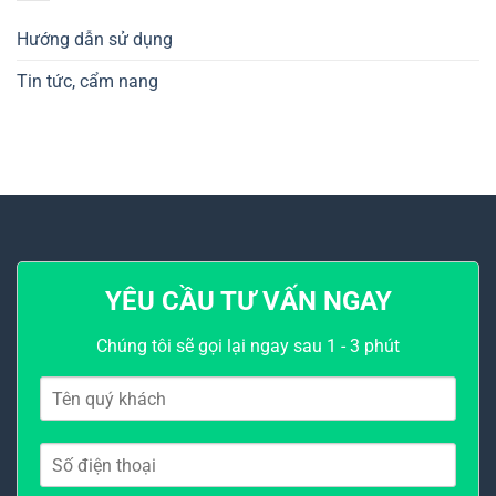
Hướng dẫn sử dụng
Tin tức, cẩm nang
YÊU CẦU TƯ VẤN NGAY
Chúng tôi sẽ gọi lại ngay sau 1 - 3 phút