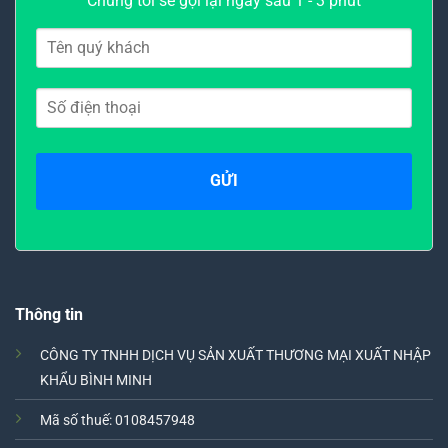
Chúng tôi sẽ gọi lại ngay sau 1 - 3 phút
Thông tin
CÔNG TY TNHH DỊCH VỤ SẢN XUẤT THƯƠNG MẠI XUẤT NHẬP
KHẨU BÌNH MINH
Mã số thuế: 0108457948