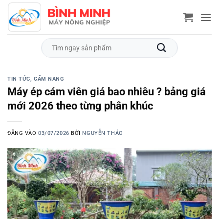
Bỏ
qua
nội
dung
Tìm
kiếm:
TIN TỨC, CẨM NANG
Máy ép cám viên giá bao nhiêu ? bảng giá
mới 2026 theo từng phân khúc
ĐĂNG VÀO
03/07/2026
BỞI
NGUYỄN THẢO