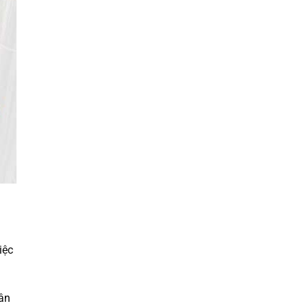
iệc
cân