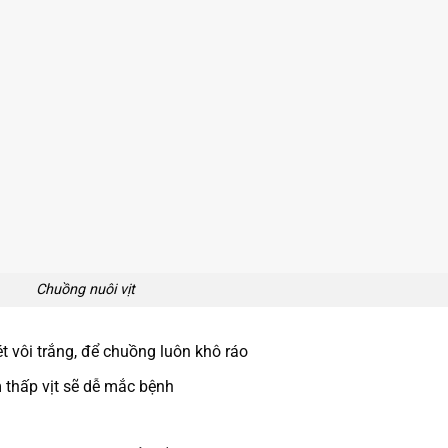
Chuồng nuôi vịt
 vôi trắng, để chuồng luôn khô ráo
 thấp vịt sẽ dễ mắc bệnh