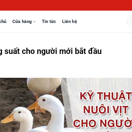
chủ
Cửa hàng
Tin tức
Liên hệ
Tì
kiế
ng suất cho người mới bắt đầu