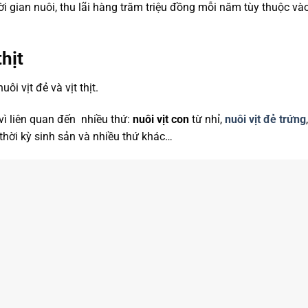
ời gian nuôi, thu lãi hàng trăm triệu đồng mỗi năm tùy thuộc và
thịt
i vịt đẻ và vịt thịt.
vì liên quan đến nhiều thứ:
nuôi vịt con
từ nhỉ,
nuôi vịt đẻ trứng
,
thời kỳ sinh sản và nhiều thứ khác…