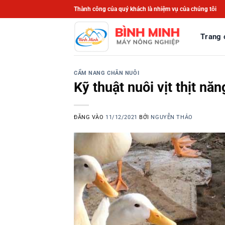
Bỏ
Thành công của quý khách là nhiệm vụ của chúng tôi
qua
nội
Trang 
dung
CẨM NANG CHĂN NUÔI
Kỹ thuật nuôi vịt thịt nă
ĐĂNG VÀO
11/12/2021
BỞI
NGUYỄN THẢO