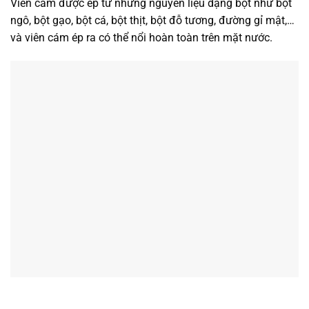
Viên cám được ép từ những nguyên liệu dạng bột như bột
ngô, bột gạo, bột cá, bột thịt, bột đỗ tương, đường gỉ mật,…
và viên cám ép ra có thể nổi hoàn toàn trên mặt nước.