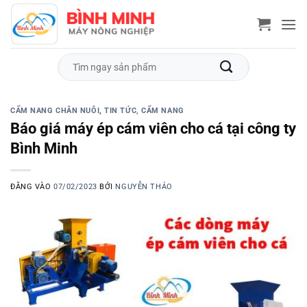
Bỏ
qua
nội
dung
Tìm
kiếm:
CẨM NANG CHĂN NUÔI
,
TIN TỨC, CẨM NANG
Báo giá máy ép cám viên cho cá tại công ty
Bình Minh
ĐĂNG VÀO
07/02/2023
BỞI
NGUYỄN THẢO