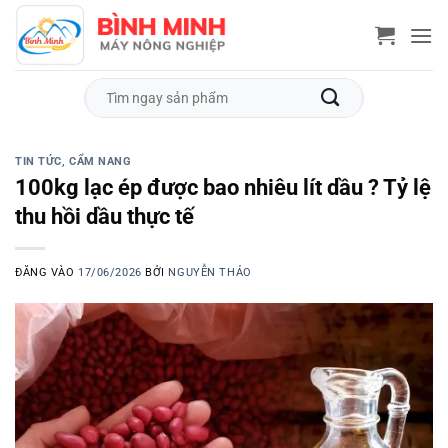
Bỏ
qua
nội
dung
Tìm
kiếm:
TIN TỨC, CẨM NANG
100kg lạc ép được bao nhiêu lít dầu ? Tỷ lệ
thu hồi dầu thực tế
ĐĂNG VÀO
17/06/2026
BỞI
NGUYỄN THẢO