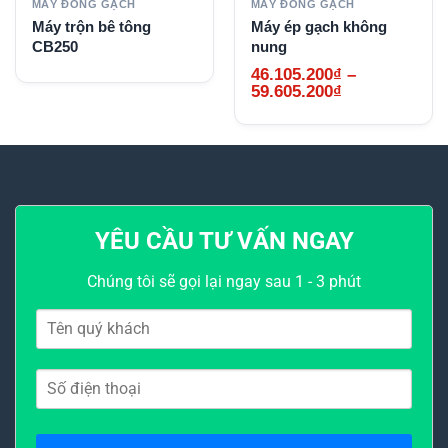
MÁY ĐÓNG GẠCH
MÁY ĐÓNG GẠCH
Máy trộn bê tông
Máy ép gạch không
CB250
nung
46.105.200
₫
–
Khoảng
59.605.200
₫
giá:
từ
46.105.200₫
đến
59.605.200₫
YÊU CẦU TƯ VẤN NGAY
Chúng tôi sẽ gọi lại ngay sau 1 - 3 phút