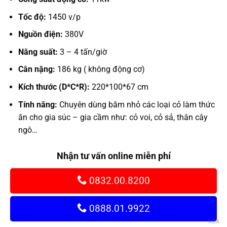
từ
27.300.000
Tốc độ:
1450 v/p
đến
Nguồn điện:
380V
40.477.500
Năng suất:
3 – 4 tấn/giờ
Cân nặng:
186 kg ( không động cơ)
Kích thước (D*C*R):
220*100*67 cm
Tính năng:
Chuyên dùng băm nhỏ các loại cỏ làm thức
ăn cho gia súc – gia cầm như: cỏ voi, cỏ sả, thân cây
ngô…
Nhận tư vấn online miễn phí
0832.00.8200
0888.01.9922
XÓA