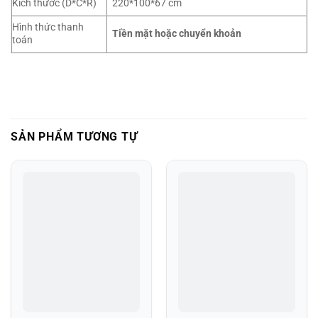
Kích thước (D*C*R)
220*100*67 cm
Hình thức thanh
Tiền mặt hoặc chuyển khoản
toán
SẢN PHẨM TƯƠNG TỰ