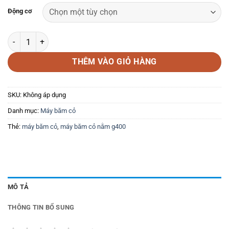
Động cơ
Máy băm cỏ nằm G400 số lượng
THÊM VÀO GIỎ HÀNG
SKU:
Không áp dụng
Danh mục:
Máy băm cỏ
Thẻ:
máy băm cỏ
,
máy băm cỏ nằm g400
MÔ TẢ
THÔNG TIN BỔ SUNG