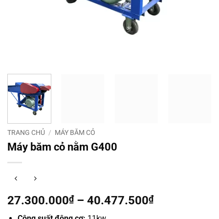
TRANG CHỦ
/
MÁY BĂM CỎ
Máy băm cỏ nằm G400
Khoảng
27.300.000
₫
–
40.477.500
₫
giá:
Công suất động cơ:
11kw