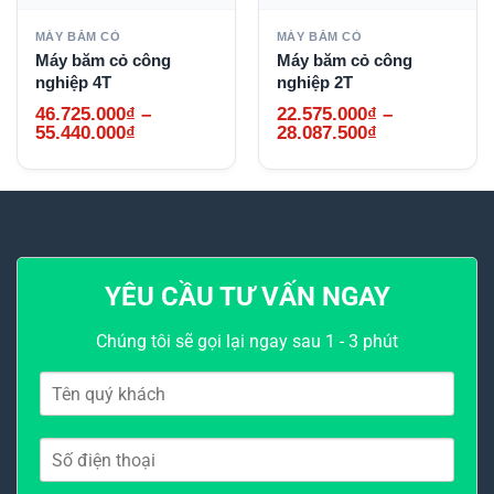
MÁY BĂM CỎ
MÁY BĂM CỎ
Máy băm cỏ công
Máy băm cỏ công
nghiệp 4T
nghiệp 2T
46.725.000
₫
–
22.575.000
₫
–
Khoảng
Khoảng
55.440.000
₫
28.087.500
₫
giá:
giá:
từ
từ
46.725.000₫
22.575.000₫
đến
đến
55.440.000₫
28.087.500₫
YÊU CẦU TƯ VẤN NGAY
Chúng tôi sẽ gọi lại ngay sau 1 - 3 phút