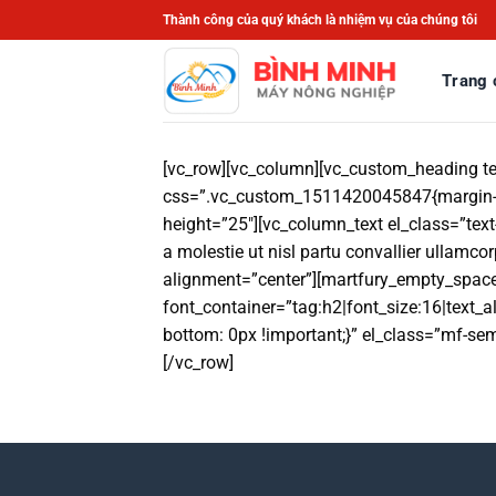
Bỏ
Thành công của quý khách là nhiệm vụ của chúng tôi
qua
nội
Trang 
dung
[vc_row][vc_column][vc_custom_heading te
css=”.vc_custom_1511420045847{margin-top
height=”25″][vc_column_text el_class=”tex
a molestie ut nisl partu convallier ullam
alignment=”center”][martfury_empty_spa
font_container=”tag:h2|font_size:16|text
bottom: 0px !important;}” el_class=”mf-s
[/vc_row]