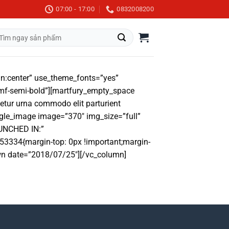
07:00 - 17:00
0832008200
m
m:
gn:center” use_theme_fonts=”yes”
”mf-semi-bold”][martfury_empty_space
etur urna commodo elit parturient
ingle_image image=”370″ img_size=”full”
AUNCHED IN:”
53334{margin-top: 0px !important;margin-
own date=”2018/07/25″][/vc_column]