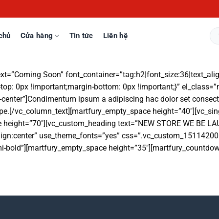
chủ
Cửa hàng
Tin tức
Liên hệ
Tì
kiế
xt=”Coming Soon” font_container=”tag:h2|font_size:36|text_ali
: 0px !important;margin-bottom: 0px !important;}” el_class=
t-center”]Condimentum ipsum a adipiscing hac dolor set consect
corpe.[/vc_column_text][martfury_empty_space height=”40″][vc_s
ce height=”70″][vc_custom_heading text=”NEW STORE WE BE L
_align:center” use_theme_fonts=”yes” css=”.vc_custom_15114200
emi-bold”][martfury_empty_space height=”35″][martfury_countd